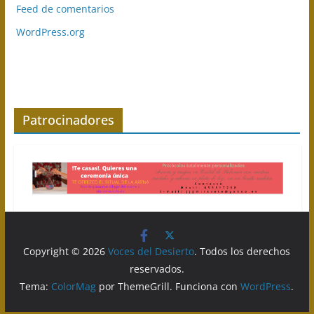
Feed de comentarios
WordPress.org
Patrocinadores
Copyright © 2026
Voces del Desierto
. Todos los derechos
reservados.
Tema:
ColorMag
por ThemeGrill. Funciona con
WordPress
.