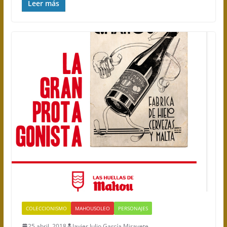
Leer más
COLECCIONISMO
MAHOUSOLEO
PERSONAJES
25 abril, 2018
Javier Julio García Miravete